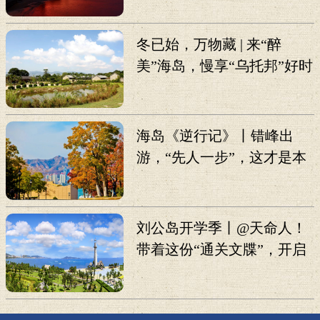
冬已始，万物藏 | 来“醉
美”海岛，慢享“乌托邦”好时
光
海岛《逆行记》丨错峰出
游，“先人一步”，这才是本
地人真心推荐的打卡攻略！
刘公岛开学季丨@天命人！
带着这份“通关文牒”，开启
《黑神话：悟空》线下副
本！