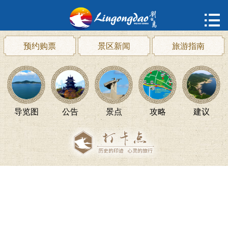
首页

购票
预约购票
景区新闻
旅游指南
概况
动态
导览图
公告
景点
攻略
建议
指南
建议
ENGLISH
한국어